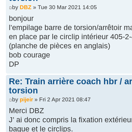
by
DBZ
» Tue 30 Mar 2021 14:05
bonjour
l'empilage barre de torsion/arrêtoir 
en place par le circlip intérieur 405-2
(planche de pièces en anglais)
bob courage
DP
Re: Train arrière coach hbr / a
torsion
by
pijeir
» Fri 2 Apr 2021 08:47
Merci DBZ
J’ ai donc compris la fixation extérieu
bague et le circlips.