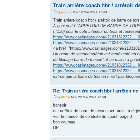
Train arrière coach hbr / arrêtoir d
by
pijeir
» Thu 18 Mar 2021 17:43
Train arrière coach hbr / arrêtoir de barre de tors
A quoi sert l’ “ARRETOIR DE BARRE DE TORSION
n°130) pour le côté intérieur du bras et représe
https://www.casimages.com/i/21031812322 ... 0
https://www.casimages.com/i/21031812322 ... 1
<a href="https://www.casimages.com/i/2103181
Un genre de second arrêtoir est représenté en
de blocage barre de torsion” et au milieu à gau
https://www.casimages.com/i/21031812322 ... 9
https://www.casimages.com/i/21031812322 ... 8
est-ce que la barre de torsion n' est pas bloqué
Re: Train arrière coach hbr / arrêtoir de
by
DBZ
» Mon 22 Mar 2021 16:58
bonsoir
cet arrêtoir de barre de torsion sert aussi à rég
voir le manuel de conduite du coach page 3
bon courage
DP