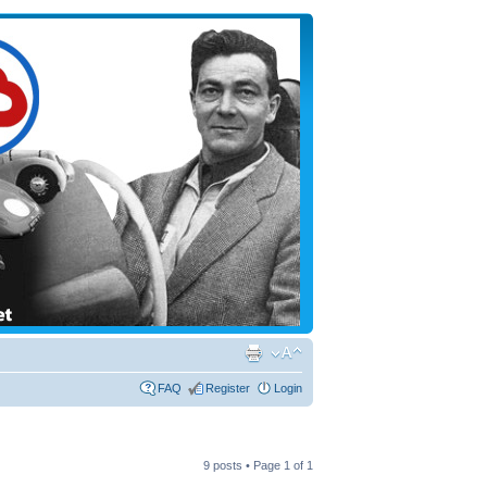
FAQ
Register
Login
9 posts • Page
1
of
1