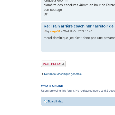
longueur 600mm
diamètre des canelures 40mm en bout de l'arbre 
bon courage
DP
Re: Train arrière coach hbr / arrêtoir de
by
serge91
» Wed 19 Oct 2022 18:46
merci dominique ,ce n'est donc pas une provena
Post a reply
Return to Mécanique générale
WHO IS ONLINE
Users browsing this forum: No registered users and 2 gues
Board index