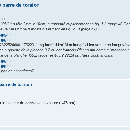
e barre de torsion
ion
” (en tôle 2mm x 10cm) mentionné explicitement en fig. 1.6 (page 48 Gaz
nté (je me trompe?) moins clairement en fig. 2.14 (page 49) ?
.jpg.html
.jpg.html
2322524600117322011.jpg.html" title="Mon image">Lien vers mon image</a>
 bas à gauche de la planche 3.2 du cat français Pièces hbr comme “manchon 
che de la planche 405.2 (sous ref 405.2.2215) du Parts Book anglais.
.jpg.html
.jpg.html
e par les cannelures?
 barre de torsion
ler la hauteur de caisse de la voiture ( 475mm)