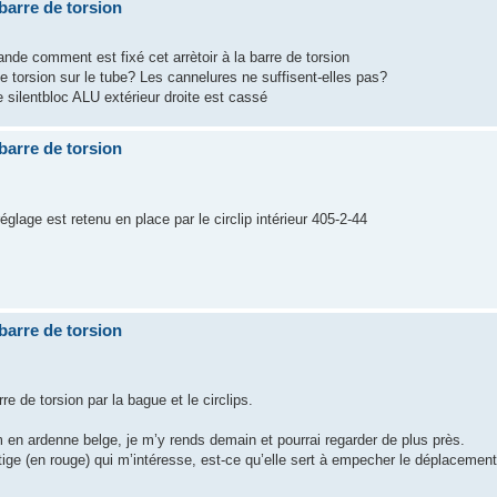
 barre de torsion
nde comment est fixé cet arrètoir à la barre de torsion
 de torsion sur le tube? Les cannelures ne suffisent-elles pas?
 silentbloc ALU extérieur droite est cassé
 barre de torsion
églage est retenu en place par le circlip intérieur 405-2-44
 barre de torsion
re de torsion par la bague et le circlips.
n ardenne belge, je m’y rends demain et pourrai regarder de plus près.
tige (en rouge) qui m’intéresse, est-ce qu’elle sert à empecher le déplacement