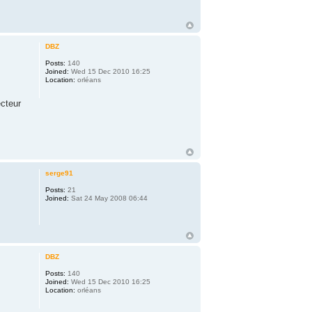
DBZ
Posts:
140
Joined:
Wed 15 Dec 2010 16:25
Location:
orléans
ecteur
serge91
Posts:
21
Joined:
Sat 24 May 2008 06:44
DBZ
Posts:
140
Joined:
Wed 15 Dec 2010 16:25
Location:
orléans