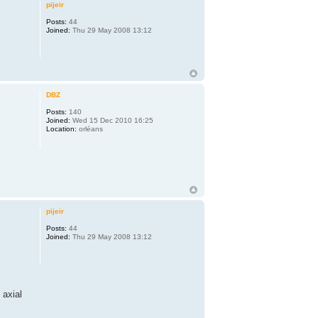
pijeir
Posts:
44
Joined:
Thu 29 May 2008 13:12
DBZ
Posts:
140
Joined:
Wed 15 Dec 2010 16:25
Location:
orléans
pijeir
Posts:
44
Joined:
Thu 29 May 2008 13:12
 axial