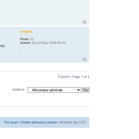
serge91
Posts:
21
Joined:
Sat 24 May 2008 06:44
res
9 posts • Page
1
of
1
Jump to:
The team
•
Delete all board cookies
• All times are UTC