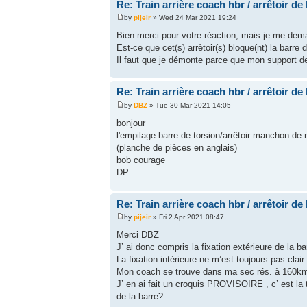
Re: Train arrière coach hbr / arrêtoir de
by
pijeir
» Wed 24 Mar 2021 19:24
Bien merci pour votre réaction, mais je me dema
Est-ce que cet(s) arrètoir(s) bloque(nt) la barre
Il faut que je démonte parce que mon support de
Re: Train arrière coach hbr / arrêtoir de
by
DBZ
» Tue 30 Mar 2021 14:05
bonjour
l'empilage barre de torsion/arrêtoir manchon de r
(planche de pièces en anglais)
bob courage
DP
Re: Train arrière coach hbr / arrêtoir de
by
pijeir
» Fri 2 Apr 2021 08:47
Merci DBZ
J’ ai donc compris la fixation extérieure de la bar
La fixation intérieure ne m’est toujours pas clair.
Mon coach se trouve dans ma sec rés. à 160km e
J’ en ai fait un croquis PROVISOIRE , c’ est la 
de la barre?