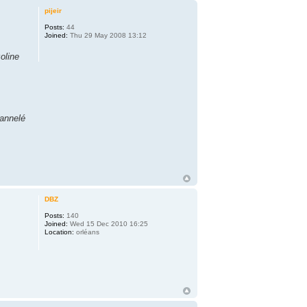
pijeir
Posts:
44
Joined:
Thu 29 May 2008 13:12
oline
cannelé
DBZ
Posts:
140
Joined:
Wed 15 Dec 2010 16:25
Location:
orléans