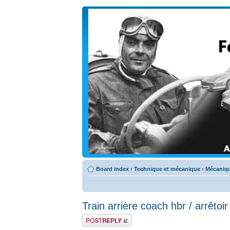
Board index
‹
Technique et mécanique
‹
Mécaniqu
Train arrière coach hbr / arrêtoi
Post a reply