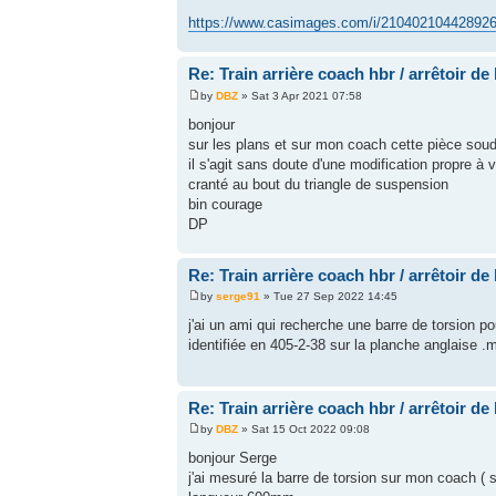
https://www.casimages.com/i/210402104428926
Re: Train arrière coach hbr / arrêtoir de
by
DBZ
» Sat 3 Apr 2021 07:58
bonjour
sur les plans et sur mon coach cette pièce soud
il s'agit sans doute d'une modification propre à v
cranté au bout du triangle de suspension
bin courage
DP
Re: Train arrière coach hbr / arrêtoir de
by
serge91
» Tue 27 Sep 2022 14:45
j'ai un ami qui recherche une barre de torsion p
identifiée en 405-2-38 sur la planche anglaise .
Re: Train arrière coach hbr / arrêtoir de
by
DBZ
» Sat 15 Oct 2022 09:08
bonjour Serge
j'ai mesuré la barre de torsion sur mon coach ( 