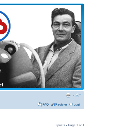
FAQ
Register
Login
3 posts • Page
1
of
1