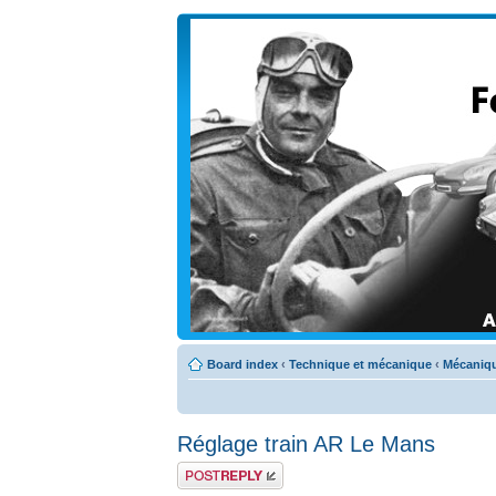
Board index
‹
Technique et mécanique
‹
Mécaniqu
Réglage train AR Le Mans
Post a reply