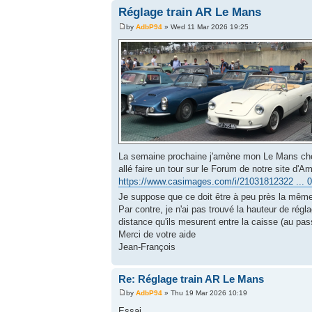
Réglage train AR Le Mans
by
AdbP94
» Wed 11 Mar 2026 19:25
La semaine prochaine j'amène mon Le Mans chez M
allé faire un tour sur le Forum de notre site d
https://www.casimages.com/i/21031812322 ... 0
Je suppose que ce doit être à peu près la mêm
Par contre, je n'ai pas trouvé la hauteur de ré
distance qu'ils mesurent entre la caisse (au pas
Merci de votre aide
Jean-François
Re: Réglage train AR Le Mans
by
AdbP94
» Thu 19 Mar 2026 10:19
Essai