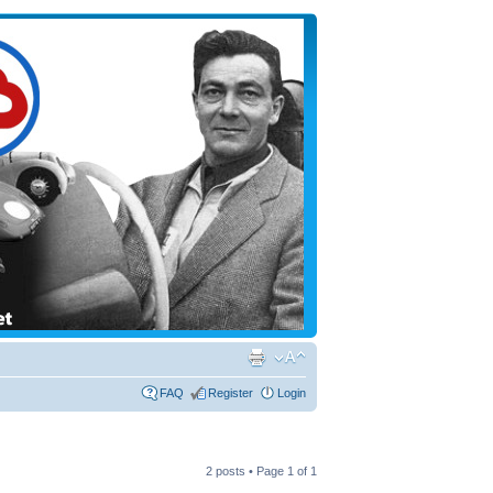
FAQ
Register
Login
2 posts • Page
1
of
1