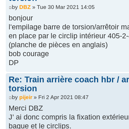
by
DBZ
» Tue 30 Mar 2021 14:05
bonjour
l'empilage barre de torsion/arrêtoir 
en place par le circlip intérieur 405-2
(planche de pièces en anglais)
bob courage
DP
Re: Train arrière coach hbr / a
torsion
by
pijeir
» Fri 2 Apr 2021 08:47
Merci DBZ
J’ ai donc compris la fixation extérieu
bague et le circlips.