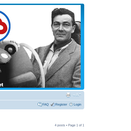
FAQ
Register
Login
4 posts • Page
1
of
1