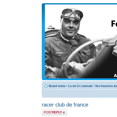
Board index
‹
La vie à L'amicale
‹
Vos histoires d
racer club de france
Post a reply