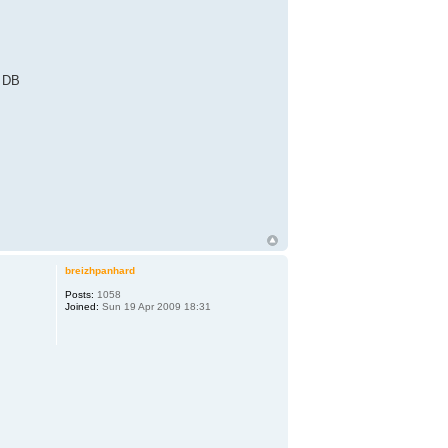
r DB
breizhpanhard
Posts:
1058
Joined:
Sun 19 Apr 2009 18:31