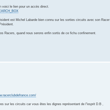
oici le lien pour un accès direct.
. SEARCH_BOX
ésident est Michel Labarde bien connu sur les sorties circuits avec son Race
Président.
 nos Racers, quand nous serons enfin sortis de ce fichu confinement.
ww.racerclubdefrance.com/
s sur les circuits car vous êtes les dignes représentant de l''esprit D.B ,