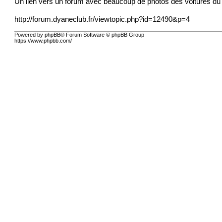
Un lien vers un forum avec beaucoup de photos des voitures du 
http://forum.dyaneclub.fr/viewtopic.php?id=12490&p=4
Powered by phpBB® Forum Software © phpBB Group
https://www.phpbb.com/