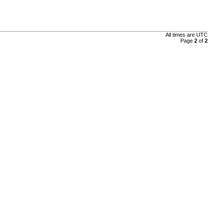
All times are UTC
Page
2
of
2