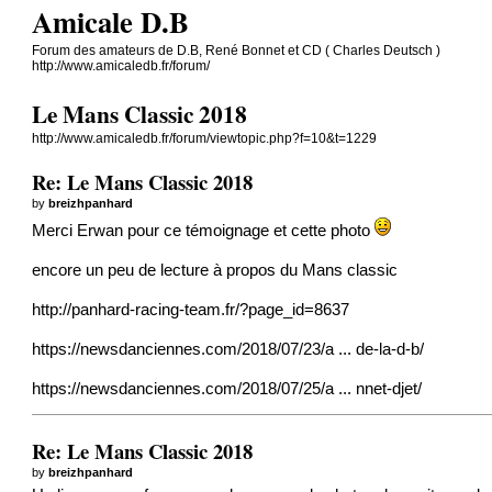
Amicale D.B
Forum des amateurs de D.B, René Bonnet et CD ( Charles Deutsch )
http://www.amicaledb.fr/forum/
Le Mans Classic 2018
http://www.amicaledb.fr/forum/viewtopic.php?f=10&t=1229
Re: Le Mans Classic 2018
by
breizhpanhard
Merci Erwan pour ce témoignage et cette photo
encore un peu de lecture à propos du Mans classic
http://panhard-racing-team.fr/?page_id=8637
https://newsdanciennes.com/2018/07/23/a ... de-la-d-b/
https://newsdanciennes.com/2018/07/25/a ... nnet-djet/
Re: Le Mans Classic 2018
by
breizhpanhard