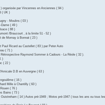
( 75 ) organisée par Vincennes en Anciennes ( 94 )
d ( UK )
eugny - Moulins ( 03 )
re-Dame ( 49 )
lsace ( 88 )
umont /Braucourt , à la limite 51 - 52 )
uit de Mornay à Bonnat ( 23 )
it Paul Ricard au Castellet ( 83 ) par Peter Auto
eau ( 71 )
ours Rétrospective Raymond Sommer à Cadours - La Réole ( 32 ).
K )
uc ( 22 )
'Amicale D.B en Auvergne ( 63 )
Angoulême ( 16 )
ard Mille à Chantilly ( 60 )
 Rouen ( 76 )
es Bains ( 73 )
à Ouistreham ( 14 ) Autos pré-1949 ; Motos pré-1947 ( tous les ans ou tous le