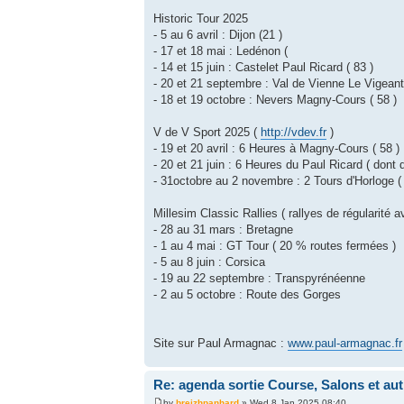
Historic Tour 2025
- 5 au 6 avril : Dijon (21 )
- 17 et 18 mai : Ledénon (
- 14 et 15 juin : Castelet Paul Ricard ( 83 )
- 20 et 21 septembre : Val de Vienne Le Vigeant 
- 18 et 19 octobre : Nevers Magny-Cours ( 58 )
V de V Sport 2025 (
http://vdev.fr
)
- 19 et 20 avril : 6 Heures à Magny-Cours ( 58 )
- 20 et 21 juin : 6 Heures du Paul Ricard ( dont d
- 31octobre au 2 novembre : 2 Tours d'Horloge ( 
Millesim Classic Rallies ( rallyes de régularité 
- 28 au 31 mars : Bretagne
- 1 au 4 mai : GT Tour ( 20 % routes fermées )
- 5 au 8 juin : Corsica
- 19 au 22 septembre : Transpyrénéenne
- 2 au 5 octobre : Route des Gorges
Site sur Paul Armagnac :
www.paul-armagnac.fr
Re: agenda sortie Course, Salons et aut
by
breizhpanhard
» Wed 8 Jan 2025 08:40