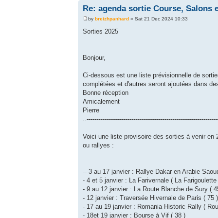
Re: agenda sortie Course, Salons e
by
breizhpanhard
» Sat 21 Dec 2024 10:33
Sorties 2025
Bonjour,
Ci-dessous est une liste prévisionnelle de sorti
complétées et d'autres seront ajoutées dans d
Bonne réception
Amicalement
Pierre
..-------------------------------------------------------------------
Voici une liste provisoire des sorties à venir en
ou rallyes :
-- 3 au 17 janvier : Rallye Dakar en Arabie Saou
- 4 et 5 janvier : La Farivernale ( La Farigoulet
- 9 au 12 janvier : La Route Blanche de Sury ( 4
- 12 janvier : Traversée Hivernale de Paris ( 75
- 17 au 19 janvier : Romania Historic Rally ( Ro
- 18et 19 janvier : Bourse à Vif ( 38 )