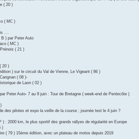
e ( 20 )
co ( MC )
s ....
 B ) par Peter Auto
aco ( MC )
Prénois ( 21 )
( 20 )
dition ) sur le circuit du Val de Vienne, Le Vigeant ( 86 )
Carignan ( 08 )-
Historique de Laon ( 02 )
) par Peter Auto- 7 au 9 juin : Tour de Bretagne ( week-end de Pentecôte )
 )
e des pilotes et expo la veille de la course ; journée test le 4 juin ?
 P ) : 2000 km, le plus sportif des grands rallyes de régularité en Europe
 )
suire ( 79 ) 15ème édition, avec un plateau de motos depuis 2019