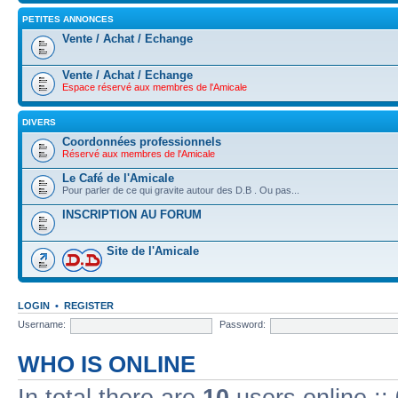
PETITES ANNONCES
Vente / Achat / Echange
Vente / Achat / Echange
Espace réservé aux membres de l'Amicale
DIVERS
Coordonnées professionnels
Réservé aux membres de l'Amicale
Le Café de l'Amicale
Pour parler de ce qui gravite autour des D.B . Ou pas...
INSCRIPTION AU FORUM
Site de l'Amicale
LOGIN
•
REGISTER
Username:
Password:
WHO IS ONLINE
In total there are
10
users online ::