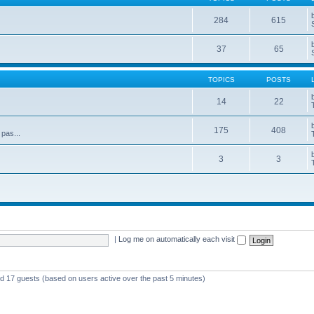
284
615
37
65
TOPICS
POSTS
14
22
175
408
 pas...
3
3
|
Log me on automatically each visit
and 17 guests (based on users active over the past 5 minutes)