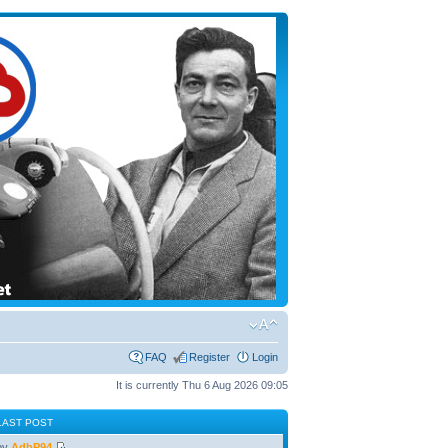
FAQ
Register
Login
It is currently Thu 6 Aug 2026 09:05
LAST POST
by
AdbP94