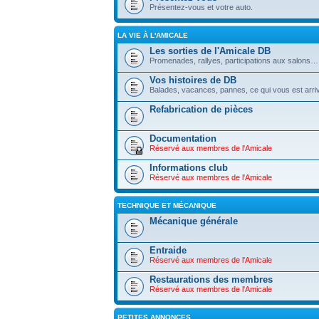
Présentez-vous et votre auto.
LA VIE À L'AMICALE
Les sorties de l'Amicale DB
Promenades, rallyes, participations aux salons…
Vos histoires de DB
Balades, vacances, pannes, ce qui vous est arriv
Refabrication de pièces
Documentation
Réservé aux membres de l'Amicale
Informations club
Réservé aux membres de l'Amicale
TECHNIQUE ET MÉCANIQUE
Mécanique générale
Entraide
Réservé aux membres de l'Amicale
Restaurations des membres
Réservé aux membres de l'Amicale
PETITES ANNONCES