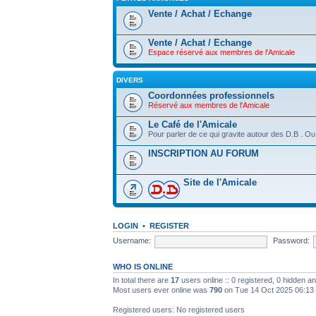
Vente / Achat / Echange
Vente / Achat / Echange
Espace réservé aux membres de l'Amicale
DIVERS
Coordonnées professionnels
Réservé aux membres de l'Amicale
Le Café de l'Amicale
Pour parler de ce qui gravite autour des D.B . Ou
INSCRIPTION AU FORUM
Site de l'Amicale
LOGIN
•
REGISTER
Username:
Password:
WHO IS ONLINE
In total there are
17
users online :: 0 registered, 0 hidden 
Most users ever online was
790
on Tue 14 Oct 2025 06:13
Registered users: No registered users