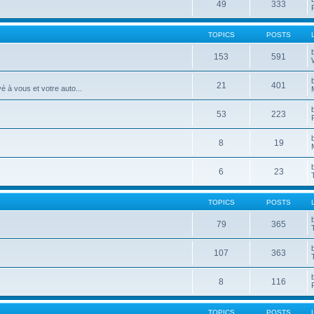
49
333
TOPICS
POSTS
153
591
21
401
é à vous et votre auto...
53
223
8
19
6
23
TOPICS
POSTS
79
365
107
363
8
116
TOPICS
POSTS