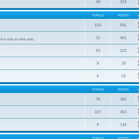
49
333
TOPICS
POSTS
153
591
21
401
é à vous et votre auto...
53
223
8
19
6
23
TOPICS
POSTS
79
365
107
363
8
116
TOPICS
POSTS