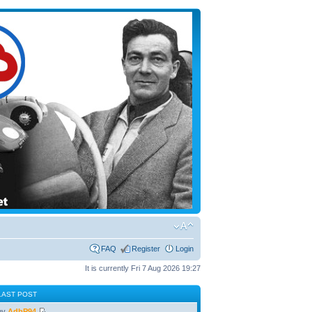
FAQ
Register
Login
It is currently Fri 7 Aug 2026 19:27
LAST POST
by
AdbP94