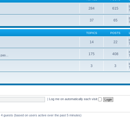
284
615
37
65
TOPICS
POSTS
14
22
175
408
 pas...
3
3
|
Log me on automatically each visit
d 4 guests (based on users active over the past 5 minutes)