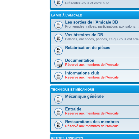
Présentez-vous et votre auto.
LA VIE À L'AMICALE
Les sorties de l'Amicale DB
Promenades, rallyes, participations aux salons…
Vos histoires de DB
Balades, vacances, pannes, ce qui vous est arriv
Refabrication de pièces
Documentation
Réservé aux membres de l'Amicale
Informations club
Réservé aux membres de l'Amicale
TECHNIQUE ET MÉCANIQUE
Mécanique générale
Entraide
Réservé aux membres de l'Amicale
Restaurations des membres
Réservé aux membres de l'Amicale
PETITES ANNONCES