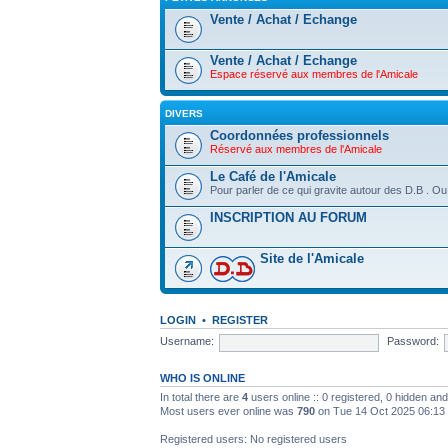
Vente / Achat / Echange
Vente / Achat / Echange
Espace réservé aux membres de l'Amicale
DIVERS
Coordonnées professionnels
Réservé aux membres de l'Amicale
Le Café de l'Amicale
Pour parler de ce qui gravite autour des D.B . Ou
INSCRIPTION AU FORUM
Site de l'Amicale
LOGIN
•
REGISTER
Username:
Password:
WHO IS ONLINE
In total there are
4
users online :: 0 registered, 0 hidden an
Most users ever online was
790
on Tue 14 Oct 2025 06:13
Registered users: No registered users