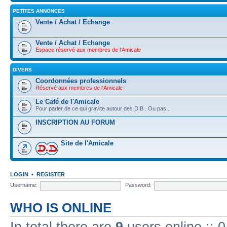
PETITES ANNONCES
Vente / Achat / Echange
Vente / Achat / Echange
Espace réservé aux membres de l'Amicale
DIVERS
Coordonnées professionnels
Réservé aux membres de l'Amicale
Le Café de l'Amicale
Pour parler de ce qui gravite autour des D.B . Ou pas...
INSCRIPTION AU FORUM
Site de l'Amicale
LOGIN
•
REGISTER
Username:
Password:
WHO IS ONLINE
In total there are
9
users online :: 