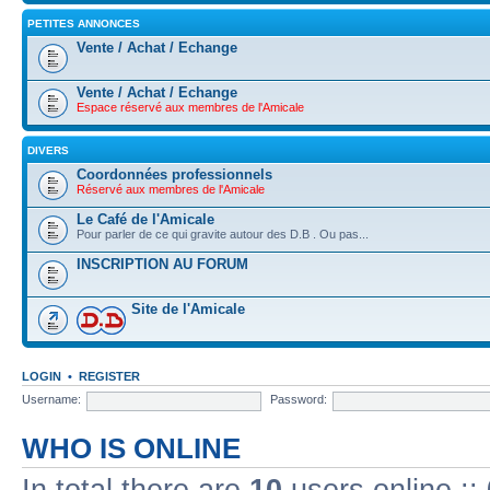
PETITES ANNONCES
Vente / Achat / Echange
Vente / Achat / Echange
Espace réservé aux membres de l'Amicale
DIVERS
Coordonnées professionnels
Réservé aux membres de l'Amicale
Le Café de l'Amicale
Pour parler de ce qui gravite autour des D.B . Ou pas...
INSCRIPTION AU FORUM
Site de l'Amicale
LOGIN
•
REGISTER
Username:
Password:
WHO IS ONLINE
In total there are
10
users online ::